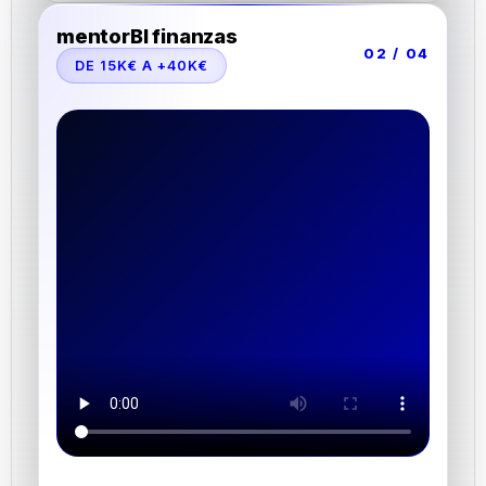
mentorBI finanzas
02 / 04
DE 15K€ A +40K€