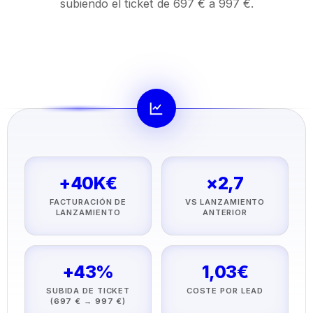
subiendo el ticket de 697 € a 997 €.
+40K€
×2,7
FACTURACIÓN DE
VS LANZAMIENTO
LANZAMIENTO
ANTERIOR
+43%
1,03€
SUBIDA DE TICKET
COSTE POR LEAD
(697 € → 997 €)