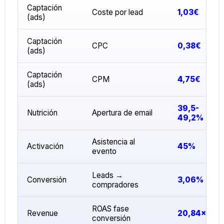
Captación
Coste por lead
1,03€
(ads)
Captación
CPC
0,38€
(ads)
Captación
CPM
4,75€
(ads)
39,5-
Nutrición
Apertura de email
49,2%
Asistencia al
Activación
45%
evento
Leads →
Conversión
3,06%
compradores
ROAS fase
Revenue
20,84×
conversión