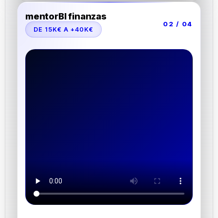
mentorBI finanzas
02 / 04
DE 15K€ A +40K€