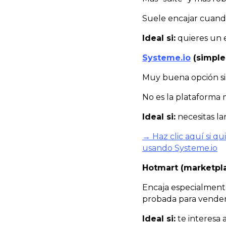
Suele encajar cuando
Ideal si:
quieres un 
Systeme.io
(simple
Muy buena opción si 
No es la plataforma 
Ideal si:
necesitas la
→ Haz clic aquí si 
usando
Systeme.io
Hotmart (marketpla
Encaja especialment
probada para vender
Ideal si:
te interesa 