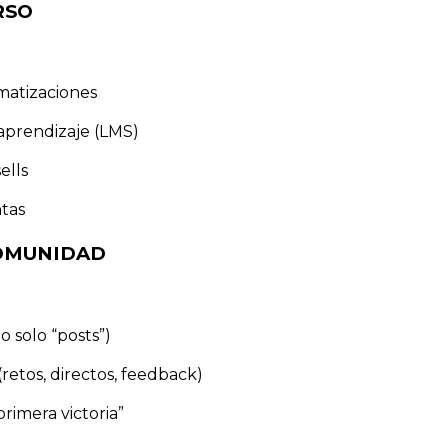
RSO
matizaciones
aprendizaje (LMS)
ells
ntas
COMUNIDAD
 solo “posts”)
retos, directos, feedback)
rimera victoria”