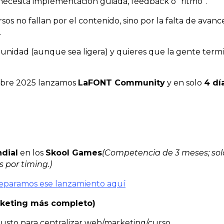
 necesita implementación guiada, feedback o “ritmo”.
os no fallan por el contenido, sino por la falta de avanc
.
unidad (aunque sea ligera) y quieres que la gente term
mbre 2025 lanzamos
LaFONT Community
y en solo
4 dí
dial
en los
Skool Games
(Competencia de 3 meses; so
s por timing.)
eparamos ese lanzamiento aquí
rketing más completo)
busto para centralizar web/marketing/curso.