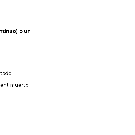
ntinuo) o un
itado
ment muerto