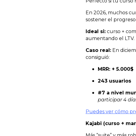
Perfecto si tu curso
En 2026, muchos curs
sostener el progreso
Ideal si:
curso + com
aumentando el LTV.
Caso real:
En dicie
consiguió:
MRR: + 5.000$
243 usuarios
#7 a nivel mun
participar 4 día
Puedes ver cómo pr
Kajabi (curso + ma
Más “suite” y más ro