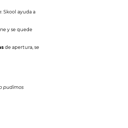
e: Skool ayuda a
ine y se quede
as
de apertura, se
lo pudimos