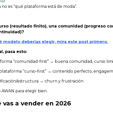
ead
 no es “qué plataforma está de moda”.
urso (resultado finito), una comunidad (progreso co
ntinuidad)?
é modelo deberías elegir, mira este post primero.
l, pasa esto:
aforma “comunidad-first” → buena comunidad, curso lim
lataforma “curso-first” → contenido perfecto, engage
ificación/estructura → churn y frustración
 AWAN para elegir bien.
 vas a vender en 2026