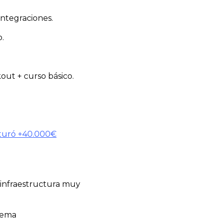
integraciones.
.
out + curso básico.
cturó +40.000€
 infraestructura muy
stema