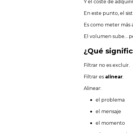
Y el coste de adquiri
En este punto, el si
Es como meter más a
El volumen sube… per
¿Qué signific
Filtrar no es excluir.
Filtrar es
alinear
.
Alinear:
el problema
el mensaje
el momento