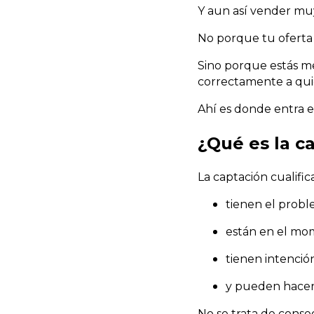
Y aun así vender muy
No porque tu oferta 
Sino porque estás me
correctamente a quie
Ahí es donde entra e
¿Qué es la c
La captación cualific
tienen el prob
están en el m
tienen intención
y pueden hacer 
No se trata de conse