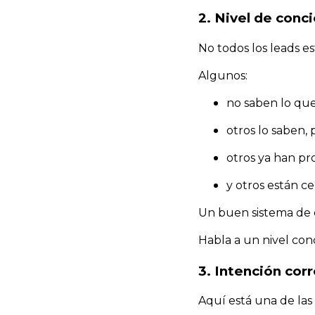
2. Nivel de conc
No todos los leads e
Algunos:
no saben lo que
otros lo saben,
otros ya han pr
y otros están ce
Un buen sistema de c
Habla a un nivel con
3. Intención cor
Aquí está una de las 