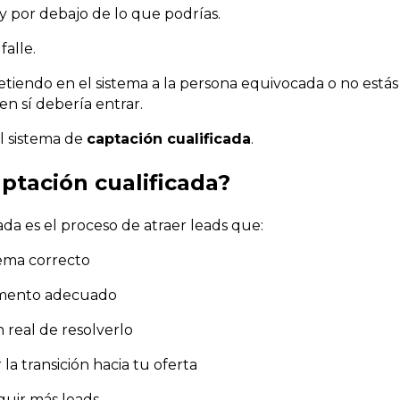
 por debajo de lo que podrías.
falle.
tiendo en el sistema a la persona equivocada o no estás 
n sí debería entrar.
l sistema de
captación cualificada
.
aptación cualificada?
ada es el proceso de atraer leads que:
lema correcto
omento adecuado
 real de resolverlo
la transición hacia tu oferta
guir más leads.