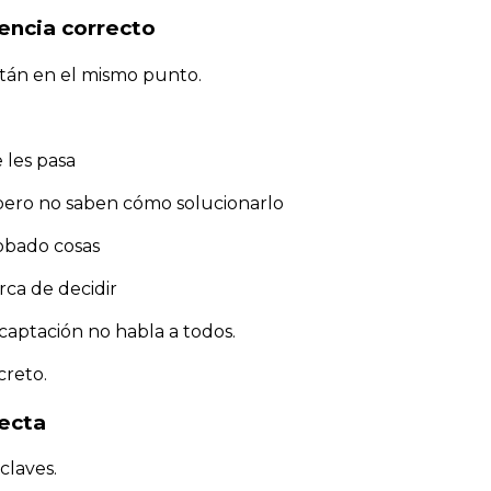
iencia correcto
stán en el mismo punto.
 les pasa
 pero no saben cómo solucionarlo
obado cosas
rca de decidir
aptación no habla a todos.
creto.
recta
claves.