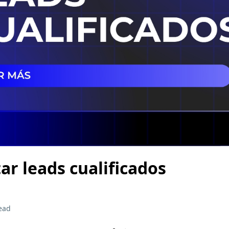
r leads cualificados
ead