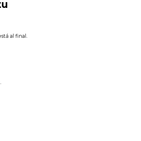
tu
á al final.
.