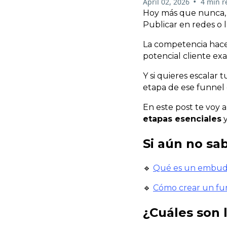
•
April 02, 2026
4 min r
Hoy más que nunca, l
Publicar en redes o 
La competencia hace
potencial cliente ex
Y si quieres escalar
etapa de ese funnel 
En este post te voy 
etapas esenciales
y
Si aún no sa
🔹
Qué es un embudo 
🔹
Cómo crear un fun
¿Cuáles son