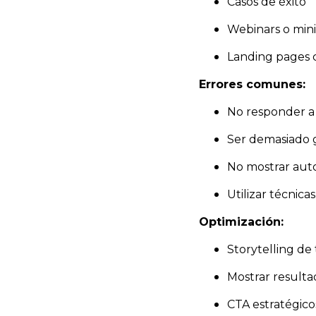
Casos de éxito
Webinars o min
Landing pages c
Errores comunes:
No responder a
Ser demasiado 
No mostrar aut
Utilizar técnica
Optimización:
Storytelling de 
Mostrar resultad
CTA estratégico