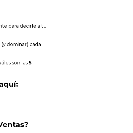
e para decirle a tu
r (y dominar) cada
áles son las
5
aquí:
Ventas?